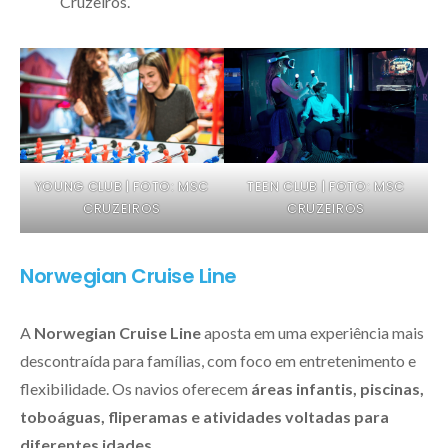
Cruzeiros.
YOUNG CLUB | FOTO: MSC
TEEN CLUB | FOTO: MSC
CRUZEIROS
CRUZEIROS
Norwegian Cruise Line
A
Norwegian Cruise Line
aposta em uma experiência mais
descontraída para famílias, com foco em entretenimento e
flexibilidade. Os navios oferecem
áreas infantis, piscinas,
toboáguas, fliperamas e atividades voltadas para
diferentes idades
.