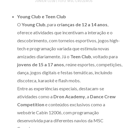
JUNIOR CLUB | FOTO: MSC CRUZEIROS
Young Club e Teen Club
O
Young Club
, para
crianças de 12 a 14 anos
,
oferece atividades que incentivam a interação e o
descobrimento, com torneios esportivos, jogos high-
tech e programação variada que estimula novas
amizades diariamente. Já o
Teen Club
, voltado para
jovens de 15 a 17 anos
, reúne esportes, competições,
dança, jogos digitais e festas temáticas, incluindo
discoteca, karaokê e flash mobs.
Entre as experiências especiais, destacam-se
atividades como a
Dron Academy
, a
Dance Crew
Competition
e conteúdos exclusivos como a
websérie Cabin 12006, com programação
desenvolvida para diferentes navios da MSC