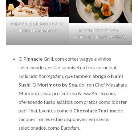
RUDI’S SEL DE MER | FOTO:
MORIMOTO BY SEA |
HOLLAND AMERICA
FOTO: HOLLAND AMERICA
O
Pinnacle Grill
, com cortes wagyu e vinhos
selecionados, está disponível na frota principal,
incluindo
Koningsdam
, que também abriga o
Nami
Sushi
. O
Morimoto by Sea
, do Iron Chef Masaharu
Morimoto, está presente no
Nieuw Amsterdam
,
oferecendo fusão asiática com pratos como lobster
pad Thai. Eventos como o
Chocolate Teatime
de
Jacques Torres estão disponíveis em navios
selecionados, como
Eurodam
.