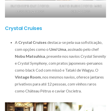
BUTCHER’S CUT | FOTO:
KAITO SUSHI | FOTO: MSC
MSC CRUZEIROS
CRUZEIROS
Crystal Cruises
A
Crystal Cruises
destaca-se pela sua sofisticação,
com opções como o
Umi Uma
, assinado pelo chef
Nobu Matsuhisa
, presente nos navios
Crystal Serenity
e
Crystal Symphony
, com pratos japoneses-peruanos
como black Cod com missô e Tataki de Wagyu. O
Vintage Room
, nos mesmos navios, oferece jantares
privativos para até 12 pessoas, com vinhos raros
como Château Pétrus e caviar Oscietra.