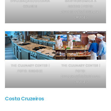
DIVULGAÇÃO/OCEANIA
GASTRONÔMICA A
CRUISES
BORDO | FOTO:
DIVULGAÇÃO/ OCEANIA
CRUISES
THE CULINARY CENTER |
THE CULINARY CENTER |
FOTO: KROOZE
FOTO:
DIVULGAÇÃO/OCEANIA
CRUISES
Costa Cruzeiros