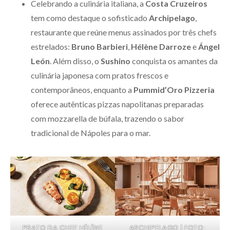
Celebrando a culinária italiana, a
Costa Cruzeiros
tem como destaque o sofisticado
Archipelago
,
restaurante que reúne menus assinados por três chefs
estrelados:
Bruno Barbieri
,
Hélène Darroze
e
Ángel
León
. Além disso, o
Sushino
conquista os amantes da
culinária japonesa com pratos frescos e
contemporâneos, enquanto a
Pummid’Oro Pizzeria
oferece autênticas pizzas napolitanas preparadas
com mozzarella de búfala, trazendo o sabor
tradicional de Nápoles para o mar.
PRATO DA CHEF HÉLÈNE
ARCHIPELAGO | FOTO: