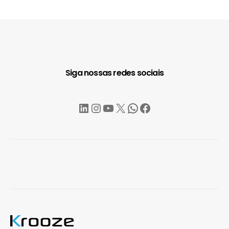
Siga nossas redes sociais
LinkedIn
Instagram
YouTube
X
WhatsApp
Facebook