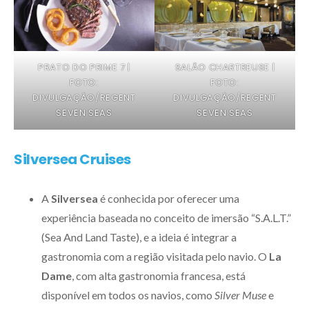
PRATO DO PRIME 7 |
SALÃO CHARTREUSE |
FOTO:
FOTO:
DIVULGAÇÃO/REGENT
DIVULGAÇÃO/REGENT
SEVEN SEAS
SEVEN SEAS
Silversea Cruises
A
Silversea
é conhecida por oferecer uma
experiência baseada no conceito de imersão “S.A.L.T.”
(Sea And Land Taste), e a ideia é integrar a
gastronomia com a região visitada pelo navio. O
La
Dame
, com alta gastronomia francesa, está
disponível em todos os navios, como
Silver Muse
e