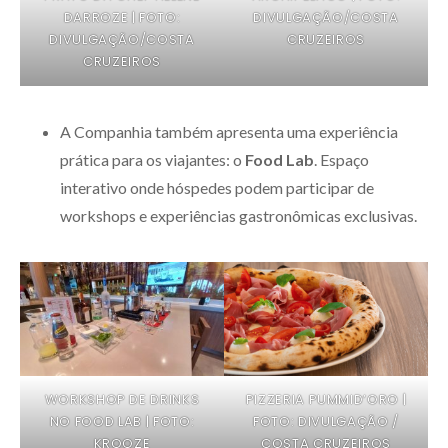
DARROZE | FOTO:
DIVULGAÇÃO/COSTA
DIVULGAÇÃO/COSTA
CRUZEIROS
CRUZEIROS
A Companhia também apresenta uma experiência
prática para os viajantes: o
Food Lab
. Espaço
interativo onde hóspedes podem participar de
workshops e experiências gastronômicas exclusivas.
WORKSHOP DE DRINKS
PIZZERIA PUMMID’ORO |
NO FOOD LAB | FOTO:
FOTO: DIVULGAÇÃO /
KROOZE
COSTA CRUZEIROS