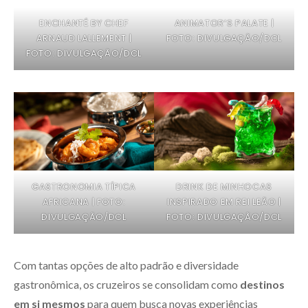
ENCHANTÉ BY CHEF
ANIMATOR’S PALATE |
ARNAUD LALLEMENT |
FOTO: DIVULGAÇÃO/DCL
FOTO: DIVULGAÇÃO/DCL
GASTRONOMIA TÍPICA
DRINK DE MINHOCAS
AFRICANA | FOTO:
INSPIRADO EM REI LEÃO |
DIVULGAÇÃO/DCL
FOTO: DIVULGAÇÃO/DCL
Com tantas opções de alto padrão e diversidade
gastronômica, os cruzeiros se consolidam como
destinos
em si mesmos
para quem busca novas experiências