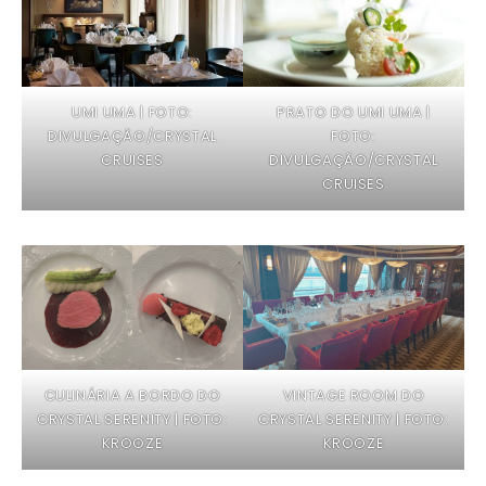
UMI UMA | FOTO:
PRATO DO UMI UMA |
DIVULGAÇÃO/CRYSTAL
FOTO:
CRUISES
DIVULGAÇÃO/CRYSTAL
CRUISES
CULINÁRIA A BORDO DO
VINTAGE ROOM DO
CRYSTAL SERENITY | FOTO:
CRYSTAL SERENITY | FOTO:
KROOZE
KROOZE