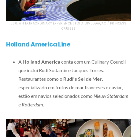
360: AN EXTRAORDINARY EXPERIENCE | FOTO: DIVULGAÇÃO / PRINCESS
CRUISES
Holland America Lin
e
A
Holland America
conta com um Culinary Council
que inclui Rudi Sodamin e Jacques Torres.
Restaurantes como o
Rudi’s Sel de Mer
,
especializado em frutos do mar franceses e caviar,
estão em navios selecionados como
Nieuw Statendam
e
Rotterdam
.