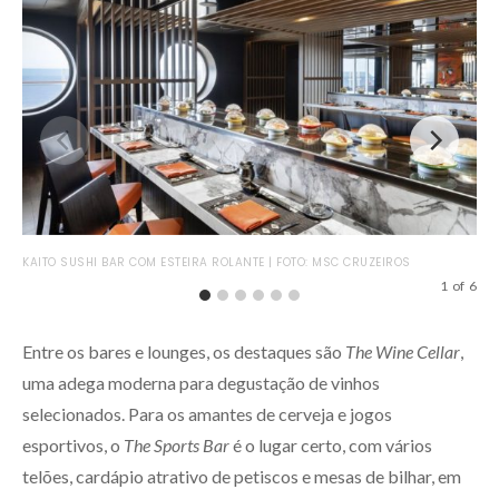
KAITO SUSHI BAR COM ESTEIRA ROLANTE | FOTO: MSC CRUZEIROS
HOL
1
of
6
Entre os bares e lounges, os destaques são
The Wine Cellar
,
uma adega moderna para degustação de vinhos
selecionados. Para os amantes de cerveja e jogos
esportivos, o
The Sports Bar
é o lugar certo, com vários
telões, cardápio atrativo de petiscos e mesas de bilhar, em