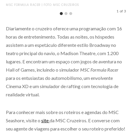
SIM
MSC FORMULA RACER | FOTO: MSC CRUZEIROS
1
of
3
Diariamente o cruzeiro oferece uma programação com 16
horas de entretenimento. Todas as noites, os hóspedes
assistem a um espetáculo diferente estilo Broadway no
teatro principal do navio, o Madison Theatre, com 1.200
lugares. E encontram um espaço com jogos de aventura no
Hall of Games, incluindo o simulador
MSC Formula Racer
para os entusiastas do automobilismo, um envolvente
Cinema XD e um simulador de rafting com tecnologia de
realidade virtual.
Para conhecer mais sobre os roteiros e agendas do MSC
Seashore, visite o
site
da MSC Cruzeiros. E converse com
seu agente de viagens para escolher o seu roteiro preferido!