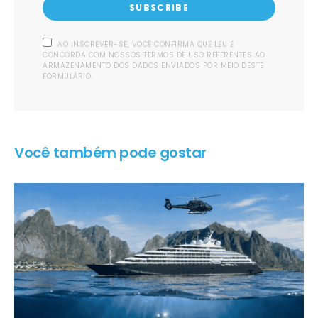
SUBSCRIBE
AO INSCREVER-SE, VOCÊ CONFIRMA QUE LEU E
CONCORDA COM NOSSOS TERMOS DE USO REFERENTES AO
ARMAZENAMENTO DOS DADOS ENVIADOS POR MEIO DESTE
FORMULÁRIO.
Você também pode gostar