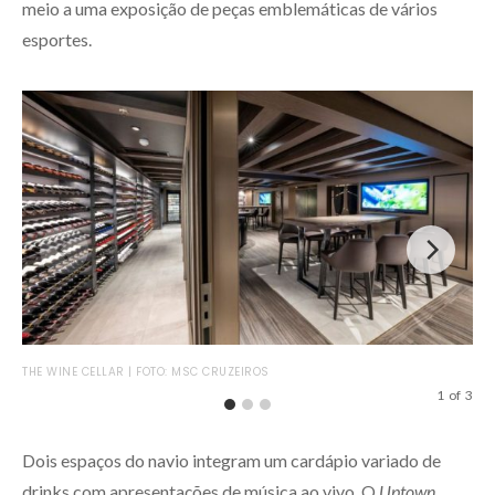
meio a uma exposição de peças emblemáticas de vários
esportes.
THE
THE WINE CELLAR | FOTO: MSC CRUZEIROS
1
of
3
Dois espaços do navio integram um cardápio variado de
drinks com apresentações de música ao vivo. O
Uptown