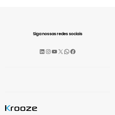
Siga nossas redes sociais
LinkedIn
Instagram
YouTube
X
WhatsApp
Facebook