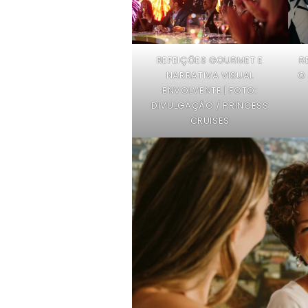
REFEIÇÕES GOURMET E
R
NARRATIVA VISUAL
O
ENVOLVENTE | FOTO:
DIVULGAÇÃO / PRINCESS
CRUISES