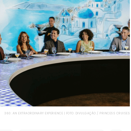
360: AN EXTRAORDINARY EXPERIENCE | FOTO: DIVULGAÇÃO / PRINCESS CRUISES