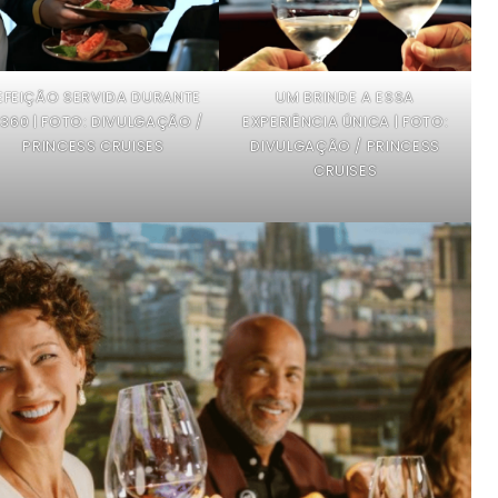
EFEIÇÃO SERVIDA DURANTE
UM BRINDE A ESSA
 360 | FOTO: DIVULGAÇÃO /
EXPERIÊNCIA ÚNICA | FOTO:
PRINCESS CRUISES
DIVULGAÇÃO / PRINCESS
CRUISES