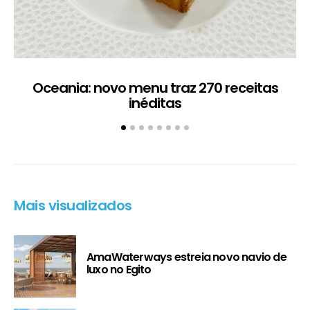
Oceania: novo menu traz 270 receitas
I
inéditas
Mais visualizados
AmaWaterways estreia novo navio de
luxo no Egito