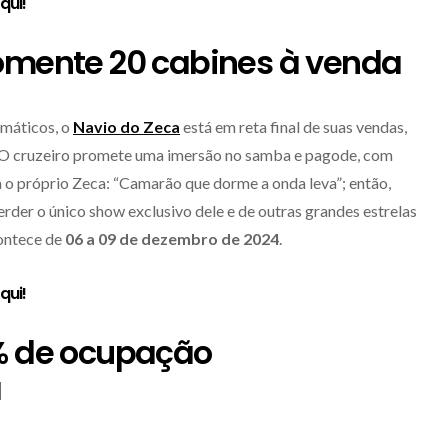
aqui
!
somente 20 cabines à venda
emáticos, o
Navio do Zeca
está em reta final de suas vendas,
. O cruzeiro promete uma imersão no samba e pagode, com
ia o próprio Zeca: “Camarão que dorme a onda leva”; então,
erder o único show exclusivo dele e de outras grandes estrelas
ontece de
06 a 09 de dezembro de 2024
.
aqui
!
0% de ocupação
a