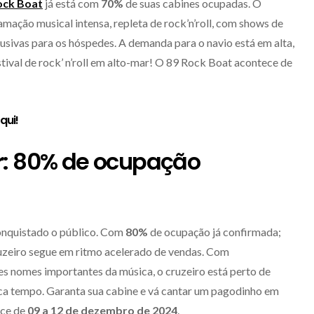
ock Boat
já está com
70%
de suas cabines ocupadas. O
mação musical intensa, repleta de rock’n’roll, com shows de
usivas para os hóspedes. A demanda para o navio está em alta,
stival de rock’ n’roll em alto-mar! O 89 Rock Boat acontece de
aqui
!
r: 80% de ocupação
nquistado o público. Com
80%
de ocupação já confirmada;
ruzeiro segue em ritmo acelerado de vendas. Com
s nomes importantes da música, o cruzeiro está perto de
a tempo. Garanta sua cabine e vá cantar um pagodinho em
ece de
09 a 12 de dezembro de 2024
.