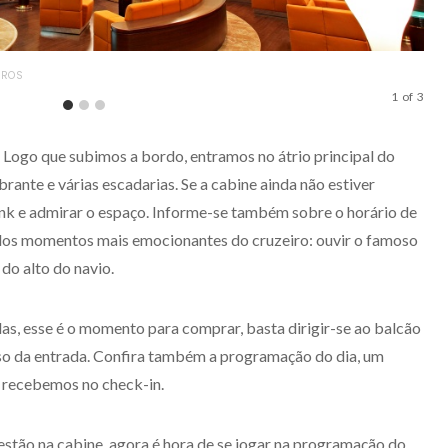
IROS
LOU
1
of
3
. Logo que subimos a bordo, entramos no átrio principal do
ante e várias escadarias. Se a cabine ainda não estiver
ink e admirar o espaço. Informe-se também sobre o horário de
dos momentos mais emocionantes do cruzeiro: ouvir o famoso
do alto do navio.
as, esse é o momento para comprar, basta dirigir-se ao balcão
so da entrada. Confira também a programação do dia, um
 recebemos no check-in.
estão na cabine, agora é hora de se jogar na programação do