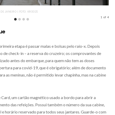
ÁREA
DE JANEIRO | FOTO: KROOZE
1
of
4
ue
primeira etapa é passar malas e bolsas pelo raio-x. Depois
 de check-in – a reserva do cruzeiro; os comprovantes de
alizado antes do embarque, para quem não tem as doses
ertura para covid-19, que é obrigatório; além de documento
ra as meninas, não é permitido levar chapinha, mas na cabine
e Card, um cartão magnético usado a bordo para abrir a
mento das refeições. Possui também o número da sua cabine,
l e horário reservado para todos seus jantares. Guarde-o com