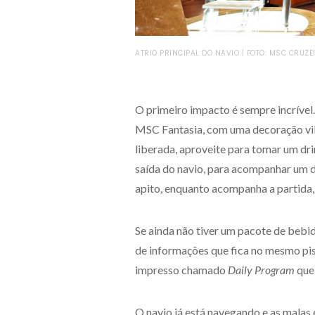
ATRIO PRINCIPAL DO NAVIO | FOTO: MSC CRUZE
O primeiro impacto é sempre incrível
MSC Fantasia, com uma decoração vibr
liberada, aproveite para tomar um dr
saída do navio, para acompanhar um 
apito, enquanto acompanha a partida, 
Se ainda não tiver um pacote de bebid
de informações que fica no mesmo pi
impresso chamado
Daily Program
que
O navio já está navegando e as malas 