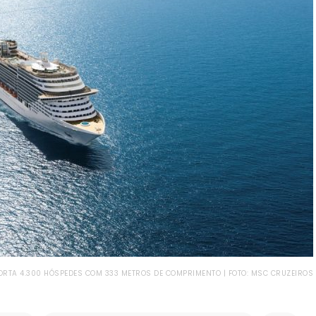
RTA 4.300 HÓSPEDES COM 333 METROS DE COMPRIMENTO | FOTO: MSC CRUZEIROS