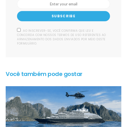
SUBSCRIBE
AO INSCREVER-SE, VOCÊ CONFIRMA QUE LEU E
CONCORDA COM NOSSOS TERMOS DE USO REFERENTES AO
ARMAZENAMENTO DOS DADOS ENVIADOS POR MEIO DESTE
FORMULÁRIO.
Você também pode gostar