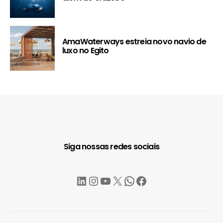
AmaWaterways estreia novo navio de
luxo no Egito
Siga nossas redes sociais
LinkedIn
Instagram
YouTube
X
WhatsApp
Facebook