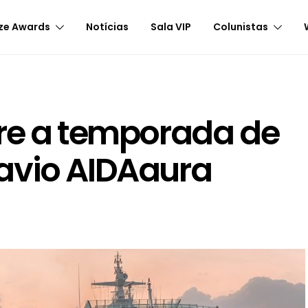
ze Awards
Notícias
Sala VIP
Colunistas
bre a temporada de
avio AIDAaura