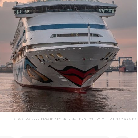
AIDAAURA SERÁ DESATIVADO NO FINAL DE 2023 | FOTO: DIVULGAÇÃO AIDA