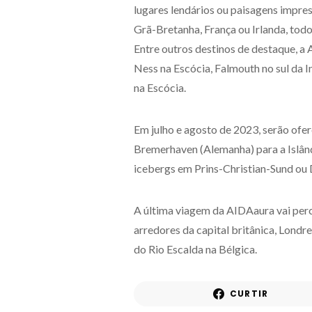
lugares lendários ou paisagens impres
Grã-Bretanha, França ou Irlanda, t
Entre outros destinos de destaque, a
Ness na Escócia, Falmouth no sul da I
na Escócia.
Em julho e agosto de 2023, serão ofe
Bremerhaven (Alemanha) para a Islând
icebergs em Prins-Christian-Sund ou 
A última viagem da AIDAaura vai perc
arredores da capital britânica, Londre
do Rio Escalda na Bélgica.
CURTIR