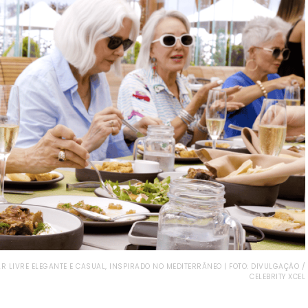
 LIVRE ELEGANTE E CASUAL, INSPIRADO NO MEDITERRÂNEO | FOTO: DIVULGAÇÃO /
CELEBRITY XCEL