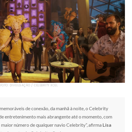
FOTO: DIVULGAÇÃO / CELEBRITY XCEL
emoráveis ​​de conexão, da manhã à noite, o Celebrity
 de entretenimento mais abrangente até o momento, com
 o maior número de qualquer navio Celebrity”, afirma
Lisa