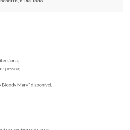
Encontro, o Dia Todo’
.”
iterrânea;
por pessoa;
 Bloody Mary” disponível.
m foco em frutos do mar;