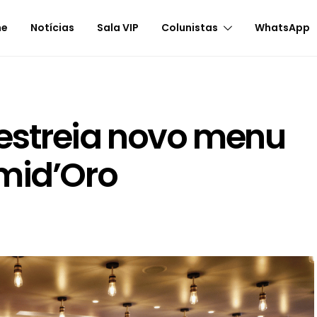
me
Notícias
Sala VIP
Colunistas
WhatsApp
estreia novo menu
mid’Oro