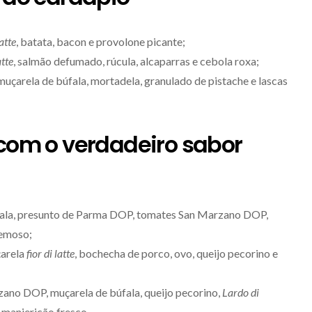
latte
, batata, bacon e provolone picante;
atte
, salmão defumado, rúcula, alcaparras e cebola roxa;
uçarela de búfala, mortadela, granulado de pistache e lascas
 com o verdadeiro sabor
fala, presunto de Parma DOP, tomates San Marzano DOP,
cremoso;
arela
fior di latte
, bochecha de porco, ovo, queijo pecorino e
ano DOP, muçarela de búfala, queijo pecorino,
Lardo di
 manjericão fresco.