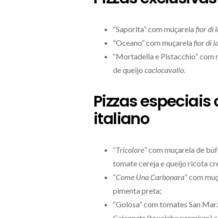
“Saporita” com muçarela
fior di 
“Oceano” com muçarela
fior di l
“Mortadella e Pistacchio” com m
de queijo
caciocavallo.
Pizzas especiais
italiano
“
Tricolore
” com muçarela de bú
tomate cereja e queijo ricota 
“
Come Una Carbonara
” com muç
pimenta preta;
“Golosa” com tomates San Marz
Colonnata
(toucinho premium) e