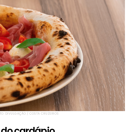
OTO: DIVULGAÇÃO / COSTA CRUZEIROS
s do cardápio