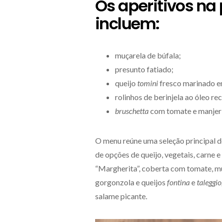
Os aperitivos na
incluem:
muçarela de búfala;
presunto fatiado;
queijo
tomini
fresco marinado e
rolinhos de berinjela ao óleo r
bruschetta
com tomate e manjer
O menu reúne uma seleção principal de
de opções de queijo, vegetais, carne e
“Margherita”, coberta com tomate, mu
gorgonzola e queijos
fontina
e
taleggio
salame picante.