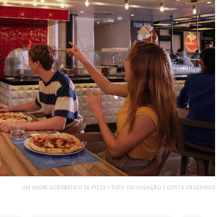
UM SHOW ACROBÁTICO DE PIZZA | FOTO: DIVULGAÇÃO / COSTA CRUZEIROS