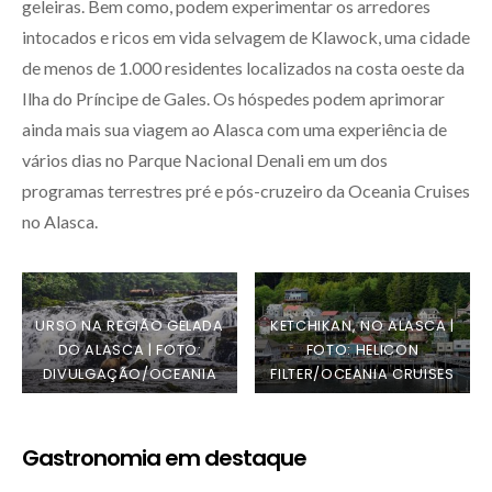
geleiras. Bem como, podem experimentar os arredores
intocados e ricos em vida selvagem de Klawock, uma cidade
de menos de 1.000 residentes localizados na costa oeste da
Ilha do Príncipe de Gales. Os hóspedes podem aprimorar
ainda mais sua viagem ao Alasca com uma experiência de
vários dias no Parque Nacional Denali em um dos
programas terrestres pré e pós-cruzeiro da Oceania Cruises
no Alasca.
URSO NA REGIÃO GELADA
KETCHIKAN, NO ALASCA |
DO ALASCA | FOTO:
FOTO: HELICON
DIVULGAÇÃO/OCEANIA
FILTER/OCEANIA CRUISES
CRUISES
Gastronomia em destaque