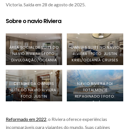
Victoria. Saída em 28 de agosto de 2025.
Sobre o navio Riviera
ÁREA SOCIAL DE SUITE DO
OWNERS SUITE NO NAVIO
NAVIO RIVIERA | FOTO:
RIVIERA | FOTO: JUSTIN
DIVULGAÇÃO/OCEANIA
KRIEL/OCEANIA CRUISES
CRUISES
DETALHE DA OWNERS
NAVIO RIVIERA FOI
SUITE DO NAVIO RIVIERA |
TOTALMENTE
FOTO: JUSTIN
REPAGINADO | FOTO:
KRIEL/OCEANIA CRUISES
DIVULGAÇÃO/OCEANIA
CRUISES
Reformado em 2022
, o Riviera oferece experiências
incomparáveis para viajantes do mundo. Suas cabines