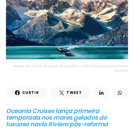
BALEIA NA INSIDE PASSAGE, NO ALASCA | FOTO: DIVULGAÇÃO/OCEANIA
CRUISES
CURTIR
TWEET
Oceania Cruises lança primeira
temporada nos mares gelados do
luxuoso navio Riviera pós-reforma