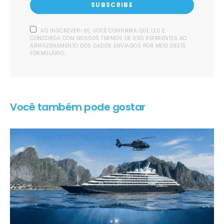
SUBSCRIBE
AO INSCREVER-SE, VOCÊ CONFIRMA QUE LEU E
CONCORDA COM NOSSOS TERMOS DE USO REFERENTES AO
ARMAZENAMENTO DOS DADOS ENVIADOS POR MEIO DESTE
FORMULÁRIO.
Você também pode gostar