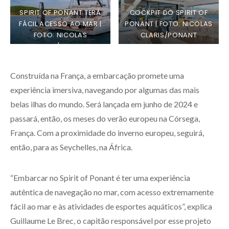
SPIRIT OF PONANT TERÁ
COCKPIT DO SPIRIT OF
FÁCIL ACESSO AO MAR |
PONANT | FOTO: NICOLAS
FOTO: NICOLAS
CLARIS/PONANT
CLARIS/PONANT
Construída na França, a embarcação promete uma
experiência imersiva, navegando por algumas das mais
belas ilhas do mundo. Será lançada em junho de 2024 e
passará, então, os meses do verão europeu na Córsega,
França. Com a proximidade do inverno europeu, seguirá,
então, para as Seychelles, na África.
“Embarcar no Spirit of Ponant é ter uma experiência
autêntica de navegação no mar, com acesso extremamente
fácil ao mar e às atividades de esportes aquáticos”, explica
Guillaume Le Brec, o capitão responsável por esse projeto