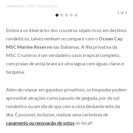
CER
CERIMÔNIA | FOTO: DIVULGAÇÃO
1
of
5
Embora os itinerários dos cruzeiros sejam ricos em destinos
românticos, talvez nenhum se compare com o
Ocean Cay
MSC Marine Reserve
nas Bahamas. A ilha privativa da
MSC Cruzeiros é um verdadeiro oásis tropical completo,
com praias de areia branca e uma lagoa com águas claras e
turquesa.
Além de relaxar em gazebos privativos, os hóspedes podem
aproveitar atrações como passeio de jangada, por do sol
romântico ou um dia de spa com a vista deslumbrante da
ilha. É possível, inclusive, realizar uma cerimônia de
casamento ou renovação de votos
no local!