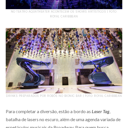
NO TEATRO AQUATHEATER ACONTECEM OS SHOWS ARTÍSTICOS | FOTO:
ROYAL CARIBBEAN
DRINKS PREPARADOS POR ROBÔS NO BIONIC BAR | FOTO: ROYAL CARIBBEAN
Para completar a diversão, estão a bordo as
Laser Tag
,
batalha de lasers no escuro, além de uma agenda variada de
espetáculos musicais da Broadway. Para quem busca