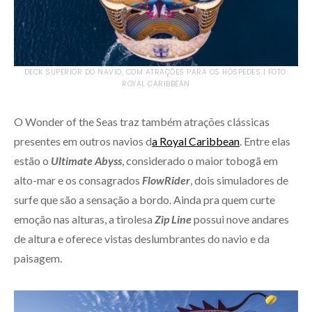
DECK SUPERIOR DO NAVIO, COM ATRAÇÕES PARA OS HÓSPEDES | FOTO:
ROYAL CARIBBEAN
O Wonder of the Seas traz também atrações clássicas
presentes em outros navios d
a Royal Caribbean
. Entre elas
estão o
Ultimate Abyss
,
considerado o maior tobogã em
alto-mar e os consagrados
FlowRider
, dois simuladores de
surfe que são a sensação a bordo. Ainda pra quem curte
emoção nas alturas, a tirolesa
Zip Line
possui nove andares
de altura e oferece vistas deslumbrantes do navio e da
paisagem.