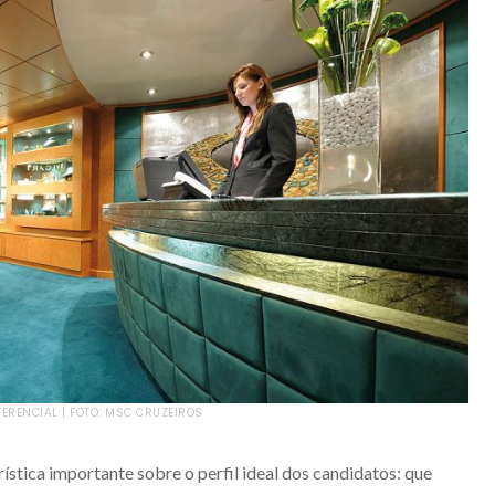
FERENCIAL | FOTO: MSC CRUZEIROS
ística importante sobre o perfil ideal dos candidatos: que