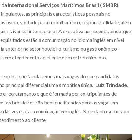
O da
Internacional Serviços Marítimos Brasil (ISMBR)
,
ripulantes, as principais características pessoais no
tusiasmo, vontade para trabalhar duro, responsabilidade, além
irir vivência internacional. A executiva acrescenta, ainda, que
 requisitados estão a comunicação no idioma inglês em nível
ia anterior no setor hoteleiro, turismo ou gastronômico –
as em atendimento ao cliente e em entretenimento.
ina explica que “ainda temos mais vagas do que candidatos
mo principal diferencial uma simpática única.”
Luiz Trindade,
o e recrutamento e que é formada por ex-tripulantes de
na: “os brasileiros são bem qualificados para as vagas em
ia das vezes é a comunicação em inglês. No entanto somos um
endimento ao cliente”.