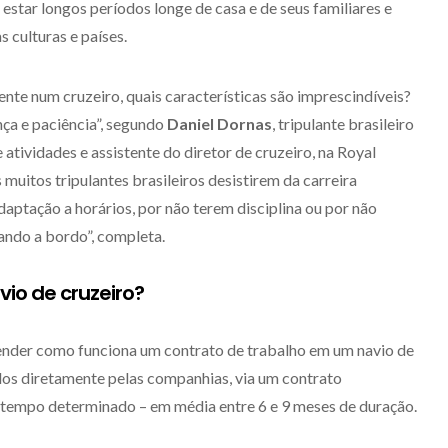
star longos períodos longe de casa e de seus familiares e
 culturas e países.
nte num cruzeiro, quais características são imprescindíveis?
nça e paciência”, segundo
Daniel Dornas
, tripulante brasileiro
tividades e assistente do diretor de cruzeiro, na Royal
muitos tripulantes brasileiros desistirem da carreira
daptação a horários, por não terem disciplina ou por não
ando a bordo”, completa.
io de cruzeiro?
tender como funciona um contrato de trabalho em um navio de
ados diretamente pelas companhias, via um contrato
 tempo determinado – em média entre 6 e 9 meses de duração.